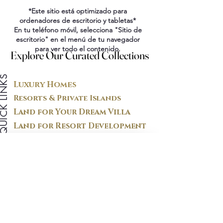
*Este sitio está optimizado para
ordenadores de escritorio y tabletas*
En tu teléfono móvil, selecciona "Sitio de
escritorio" en el menú de tu navegador
para ver todo el contenido.
Explore Our Curated Collections
Explore Our Curated Collections
ICK LINKS
Luxury Homes
Resorts & Private Islands
Land for Your Dream Villa
Land for Resort Development
Celular / WhatsApp:
214-288-
3299